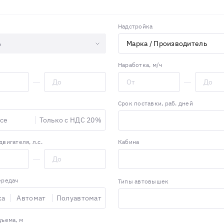
Надстройка
ь
Наработка, м/ч
Срок поставки, раб. дней
се
Только с НДС 20%
вигателя, л.с.
Кабина
ередач
Типы автовышек
ка
Автомат
Полуавтомат
ъема, м