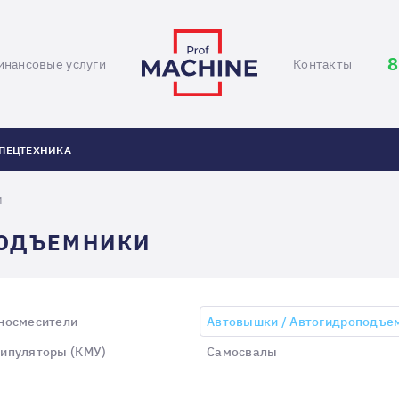
8
инансовые услуги
Контакты
ПЕЦТЕХНИКА
И
ПОДЪЕМНИКИ
носмесители
Автовышки / Автогидроподъе
ипуляторы (КМУ)
Самосвалы