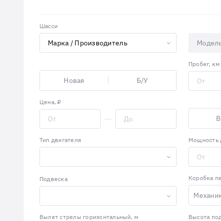
Шасси
Модел
Пробег, км
Новая
Б/У
Цена, ₽
В
Тип двигателя
Мощность д
Коробка п
Подвеска
Механи
Вылет стрелы горизонтальный, м
Высота под