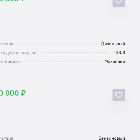
гателя
Дизельный
ь двигателя, л.с.
148.8
а передач
Механика
0 000 ₽
гателя
Бензиновый